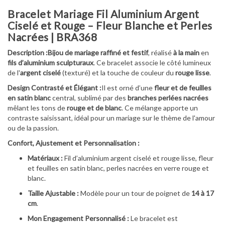
Bracelet Mariage Fil Aluminium Argent
Ciselé et Rouge – Fleur Blanche et Perles
Nacrées | BRA368
Description :
Bijou de mariage raffiné et festif
, réalisé
à la main
en
fils d’aluminium sculpturaux
. Ce bracelet associe le côté lumineux
de l'
argent ciselé
(texturé) et la touche de couleur du
rouge lisse
.
Design Contrasté et Élégant :
Il est orné d’une
fleur et de feuilles
en satin blanc
central, sublimé par des
branches perlées nacrées
mêlant les tons de
rouge et de blanc
. Ce mélange apporte un
contraste saisissant, idéal pour un mariage sur le thème de l'amour
ou de la passion.
Confort, Ajustement et Personnalisation :
Matériaux :
Fil d’aluminium argent ciselé et rouge lisse, fleur
et feuilles en satin blanc, perles nacrées en verre rouge et
blanc.
Taille Ajustable :
Modèle pour un tour de poignet de
14 à 17
cm
.
Mon Engagement Personnalisé :
Le bracelet est