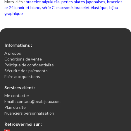
Mots-clés :
bracelet miyuki tila
,
perles plates japonaises
,
bracelet
or 24k
,
noir et blanc
,
série C
,
macramé
,
bracelet élastique
,
bijou
graphique
Informations :
A propos
Conditions de vente
Politique de confidentialité
Sécurité des paiements
Foire aux questions
Services client :
Me contacter
Email : contact@beabijoux.com
Plan du site
Nuanciers personnalisation
Retrouver moi sur :