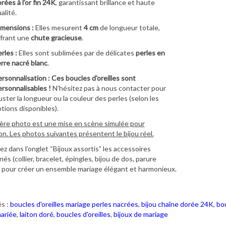
rées à l’or fin 24K
, garantissant brillance et haute
alité.
mensions :
Elles mesurent
4 cm
de longueur totale,
frant une
chute gracieuse
.
rles :
Elles sont sublimées par de délicates
perles en
rre nacré blanc
.
rsonnalisation :
Ces boucles d'oreilles sont
rsonnalisables !
N'hésitez pas à nous contacter pour
uster la longueur ou la couleur des perles (selon les
tions disponibles).
ère photo est une mise en scène simulée pour
ion. Les photos suivantes présentent le bijou réel.
z dans l’onglet “Bijoux assortis” les accessoires
és (collier, bracelet, épingles, bijou de dos, parure
 pour créer un ensemble mariage élégant et harmonieux.
s :
boucles d'oreilles mariage perles nacrées
,
bijou chaîne dorée 24K
,
bo
mariée
,
laiton doré
,
boucles d'oreilles
,
bijoux de mariage