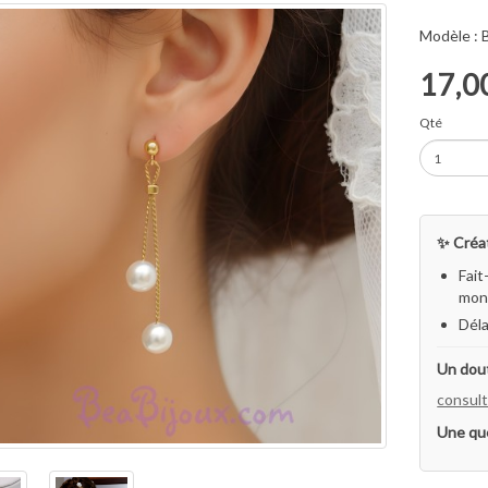
Modèle :
17,0
Qté
✨ Créat
Fait
mon 
Déla
Un dout
consult
Une qu