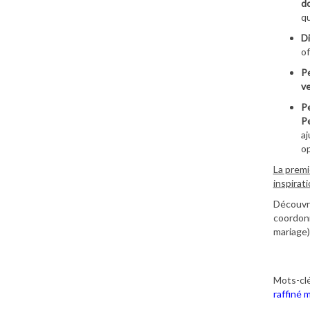
do
qu
Di
of
Pe
ve
Pe
Pe
aj
op
La premi
inspirat
Découvre
coordonn
mariage)
Mots-clé
raffiné 