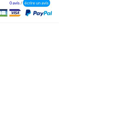
0 avis
/
écrire un avis