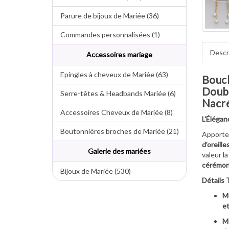
Parure de bijoux de Mariée (36)
Commandes personnalisées (1)
Descr
Accessoires mariage
Epingles à cheveux de Mariée (63)
Boucl
Doubl
Serre-têtes & Headbands Mariée (6)
Nacré
Accessoires Cheveux de Mariée (8)
L'Élégan
Boutonnières broches de Mariée (21)
Apport
d’oreill
Galerie des mariées
valeur l
cérémoni
Bijoux de Mariée (530)
Détails 
M
et
Mé