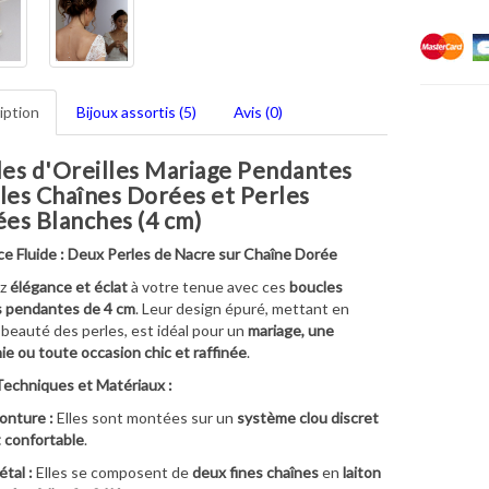
iption
Bijoux assortis (5)
Avis (0)
es d'Oreilles Mariage Pendantes
es Chaînes Dorées et Perles
es Blanches (4 cm)
ce Fluide : Deux Perles de Nacre sur Chaîne Dorée
ez
élégance et éclat
à votre tenue avec ces
boucles
es pendantes de 4 cm
. Leur design épuré, mettant en
a beauté des perles, est idéal pour un
mariage, une
e ou toute occasion chic et raffinée
.
Techniques et Matériaux :
onture :
Elles sont montées sur un
système clou discret
 confortable
.
tal :
Elles se composent de
deux fines chaînes
en
laiton