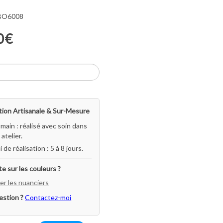
 BO6008
0€
ion Artisanale & Sur-Mesure
-main : réalisé avec soin dans
atelier.
i de réalisation : 5 à 8 jours.
e sur les couleurs ?
er les nuanciers
estion ?
Contactez-moi