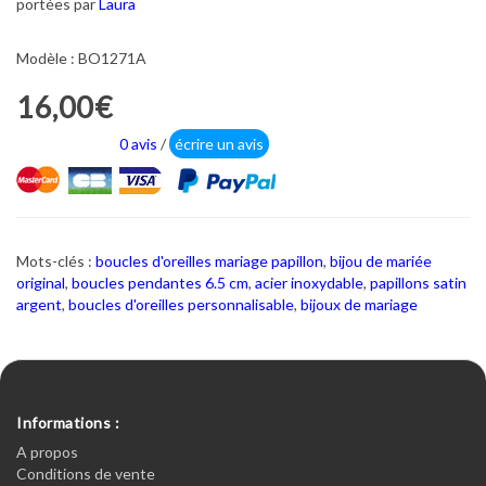
portées par
Laura
Modèle : BO1271A
16,00€
0 avis
/
écrire un avis
Mots-clés :
boucles d'oreilles mariage papillon
,
bijou de mariée
original
,
boucles pendantes 6.5 cm
,
acier inoxydable
,
papillons satin
argent
,
boucles d'oreilles personnalisable
,
bijoux de mariage
Informations :
A propos
Conditions de vente