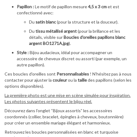
Papillon :
Le motif de papillon mesure
4,5 x 3 cm
et est
confectionné avec:
Du
satin blanc
(pour la structure et la douceur).
Du
tissu métallisé argent
(pour la brillance et les
détails, visible sur
Boucles d'oreilles papillons blanc
argent BO1271A.jpg
).
Style :
Bijou audacieux, idéal pour accompagner un
accessoire de cheveux discret ou assorti (par exemple, un
autre papillon).
Ces boucles d'oreilles sont
Personnalisables
! N'hésitez pas à nous
contacter pour ajuster la
couleur
ou la
taille
des papillons (selon les
options disponibles).
La première photo est une mise en scène simulée pour inspiration.
Les photos suivantes présentent le bijou réel.
Découvrez dans l’onglet “Bijoux assortis” les accessoires
coordonnés (collier, bracelet, épingles à cheveux, boutonnière)
pour créer un ensemble mariage élégant et harmonieux.
Retrouvez les boucles personnalisées en blanc et turquoise