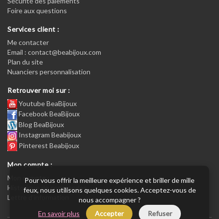
Sécurité des paiements
Foire aux questions
Services client :
Me contacter
Email : contact@beabijoux.com
Plan du site
Nuanciers personnalisation
Retrouver moi sur :
Youtube BeaBijoux
Facebook BeaBijoux
Blog BeaBijoux
Instagram Beabijoux
Pinterest Beabijoux
Mon compte :
Mon compte :
Pour vous offrir la meilleure expérience et briller de mille
Historique de commandes
feux, nous utilisons quelques cookies. Acceptez-vous de
Lettre d’information
nous accompagner ?
En savoir plus
Accepter
Refuser