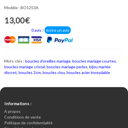
Modèle : BO1253A
13,00€
0 avis
/
écrire un avis
Mots-clés :
boucles d'oreilles mariage
,
boucles mariage courtes
,
boucles mariage cristal
,
boucles mariage perles
,
bijou mariée
discret
,
boucles 2cm
,
boucles clou
,
boucles acier inoxydable
Informations :
A propos
Conditions de vente
Politique de confidentialité