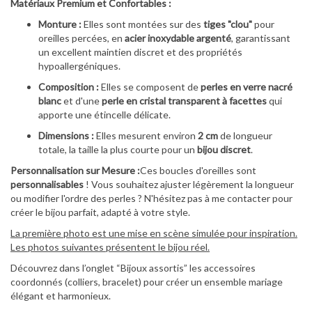
Matériaux Premium et Confortables :
Monture :
Elles sont montées sur des
tiges "clou"
pour
oreilles percées, en
acier inoxydable argenté
, garantissant
un excellent maintien discret et des propriétés
hypoallergéniques.
Composition :
Elles se composent de
perles en verre nacré
blanc
et d'une
perle en cristal transparent à facettes
qui
apporte une étincelle délicate.
Dimensions :
Elles mesurent environ
2 cm
de longueur
totale, la taille la plus courte pour un
bijou discret
.
Personnalisation sur Mesure :
Ces boucles d'oreilles sont
personnalisables
! Vous souhaitez ajuster légèrement la longueur
ou modifier l'ordre des perles ? N'hésitez pas à me contacter pour
créer le bijou parfait, adapté à votre style.
La première photo est une mise en scène simulée pour inspiration.
Les photos suivantes présentent le bijou réel.
Découvrez dans l’onglet “Bijoux assortis” les accessoires
coordonnés (colliers, bracelet) pour créer un ensemble mariage
élégant et harmonieux.