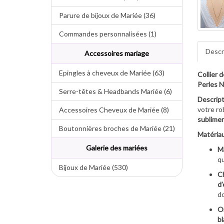
Parure de bijoux de Mariée (36)
Commandes personnalisées (1)
Descr
Accessoires mariage
Epingles à cheveux de Mariée (63)
Collier 
Perles N
Serre-têtes & Headbands Mariée (6)
Descript
votre ro
Accessoires Cheveux de Mariée (8)
sublimer
Boutonnières broches de Mariée (21)
Matériau
Galerie des mariées
Ma
qu
Bijoux de Mariée (530)
Ch
d’
do
O
b