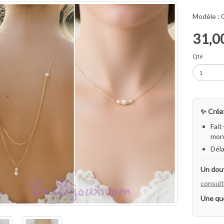
Modèle :
31,0
Qté
✨ Créat
Fait
mon 
Déla
Un dout
consult
Une qu