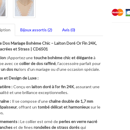
iption
Bijoux assortis (2)
Avis (0)
de Dos Mariage Bohème Chic – Laiton Doré Or Fin 24K,
acrées et Strass | CD6501
ion :
Apportez une
touche bohème chic et élégante
à
be avec ce
collier de dos raffiné
, l'accessoire parfait pour
 un dos nu
lors d’un mariage ou d’une occasion spéciale.
x et Design de Luxe :
tière :
Conçu en
laiton doré à l’or fin 24K
, assurant une
alité et une brillance exceptionnelles.
aîne :
Il se compose d’une
chaîne double de 1,7 mm
épaisseur
, offrant un
tombé délicat et harmonieux
sur le
s.
rnements :
Le collier est orné de
perles en verre nacré
lanches
et de fines
rondelles de strass dorés
qui