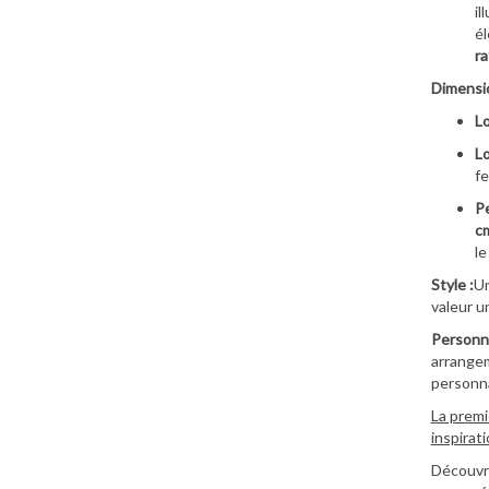
il
él
ra
Dimensio
L
Lo
fe
Pe
c
le
Style :
Un
valeur u
Personna
arrangem
personna
La premi
inspirat
Découvre