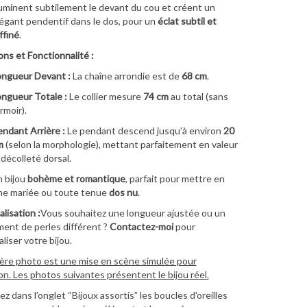
luminent subtilement le devant du cou et créent un
égant pendentif dans le dos, pour un
éclat subtil et
ffiné
.
ns et Fonctionnalité :
ongueur Devant :
La chaîne arrondie est de
68 cm
.
ngueur Totale :
Le collier mesure
74 cm
au total (sans
rmoir).
ndant Arrière :
Le pendant descend jusqu’à environ
20
m
(selon la morphologie), mettant parfaitement en valeur
 décolleté dorsal.
 bijou
bohème et romantique
, parfait pour mettre en
ne mariée ou toute tenue
dos nu
.
lisation :
Vous souhaitez une longueur ajustée ou un
ent de perles différent ?
Contactez-moi
pour
liser votre bijou.
ère photo est une mise en scène simulée pour
ion. Les photos suivantes présentent le bijou réel.
z dans l’onglet “Bijoux assortis” les boucles d'oreilles