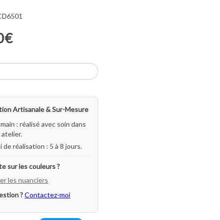
 CD6501
0€
ion Artisanale & Sur-Mesure
-main : réalisé avec soin dans
atelier.
i de réalisation : 5 à 8 jours.
e sur les couleurs ?
er les nuanciers
estion ?
Contactez-moi