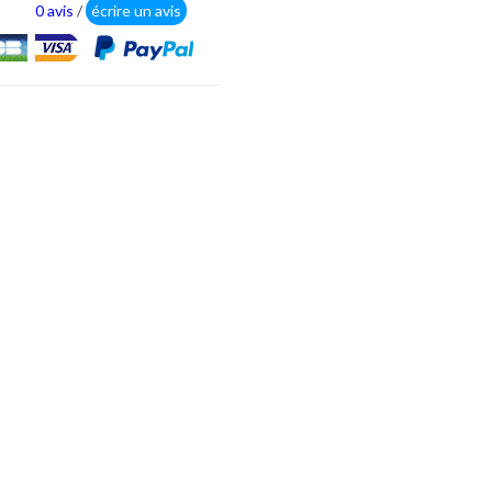
0 avis
/
écrire un avis