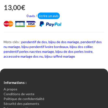
13,00€
0 avis
/
écrire un avis
Mots-clés :
pendentif de dos
,
bijou de dos mariage
,
pendentif dos
nu mariage
,
bijou pendentif ivoire bordeaux
,
bijou dos collier
,
pendentif perles nacrées mariage
,
bijou de dos perles ivoire
,
accessoire mariage dos nu
,
bijou raffiné mariage
Informations :
A propos
Conditions de vente
Politique de confidentialité
Sécurité des paiements