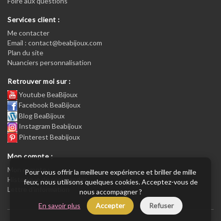
Foire aux questions
Services client :
Me contacter
Email : contact@beabijoux.com
Plan du site
Nuanciers personnalisation
Retrouver moi sur :
Youtube BeaBijoux
Facebook BeaBijoux
Blog BeaBijoux
Instagram Beabijoux
Pinterest Beabijoux
Mon compte :
Mon compte :
Pour vous offrir la meilleure expérience et briller de mille
Historique de commandes
feux, nous utilisons quelques cookies. Acceptez-vous de
Lettre d’information
nous accompagner ?
En savoir plus
Accepter
Refuser