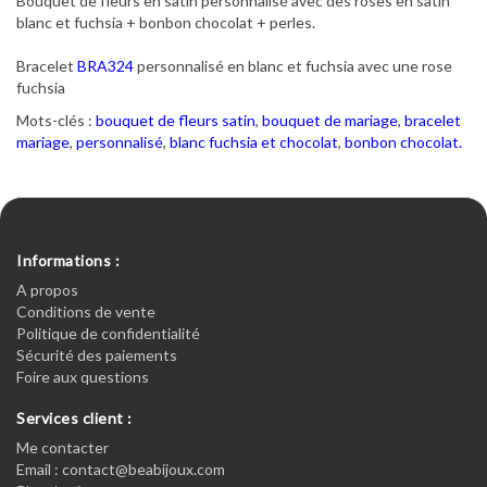
Bouquet de fleurs en satin personnalisé avec des roses en satin
blanc et fuchsia + bonbon chocolat + perles.
Bracelet
BRA324
personnalisé en blanc et fuchsia avec une rose
fuchsia
Mots-clés :
bouquet de fleurs satin
,
bouquet de mariage
,
bracelet
mariage
,
personnalisé
,
blanc fuchsia et chocolat
,
bonbon chocolat.
Informations :
A propos
Conditions de vente
Politique de confidentialité
Sécurité des paiements
Foire aux questions
Services client :
Me contacter
Email : contact@beabijoux.com