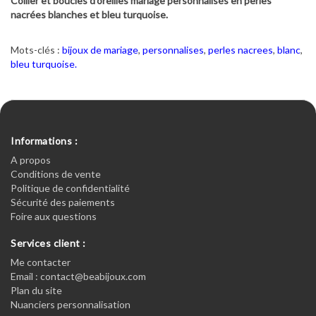
Collier et boucles d'oreilles mariage personnalisés en perles
nacrées blanches et bleu turquoise.
Mots-clés :
bijoux de mariage
,
personnalises
,
perles nacrees
,
blanc
,
bleu turquoise.
Informations :
A propos
Conditions de vente
Politique de confidentialité
Sécurité des paiements
Foire aux questions
Services client :
Me contacter
Email : contact@beabijoux.com
Plan du site
Nuanciers personnalisation