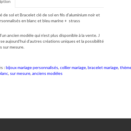
iption
lé de sol et Bracelet clé de sol en fils d'aluminium noir et
rsonnalisés en blanc et bleu marine + strass
 d’un ancien modèle qui n’est plus disponible à la vente. J
se aujourd’hui d’autres créations uniques et la possibilité
s sur mesure.
s :
bijoux mariage personnalisés
,
collier mariage
,
bracelet mariage
,
thème
blanc
,
sur mesure
,
anciens modèles