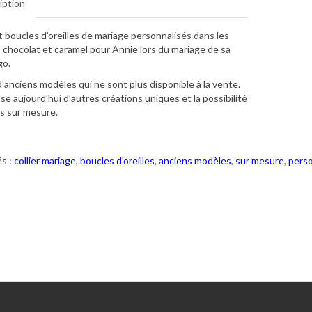
iption
et boucles d'oreilles de mariage personnalisés dans les
 chocolat et caramel pour Annie lors du mariage de sa
go.
 d'anciens modèles qui ne sont plus disponible à la vente.
se aujourd’hui d’autres créations uniques et la possibilité
s sur mesure.
s :
collier mariage
,
boucles d'oreilles
,
anciens modèles
,
sur mesure
,
perso