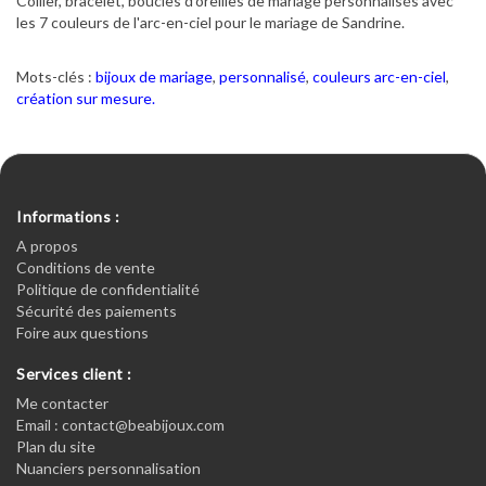
Collier, bracelet, boucles d'oreilles de mariage personnalisés avec
les 7 couleurs de l'arc-en-ciel pour le mariage de Sandrine.
Mots-clés :
bijoux de mariage
,
personnalisé
,
couleurs arc-en-ciel
,
création sur mesure.
Informations :
A propos
Conditions de vente
Politique de confidentialité
Sécurité des paiements
Foire aux questions
Services client :
Me contacter
Email : contact@beabijoux.com
Plan du site
Nuanciers personnalisation