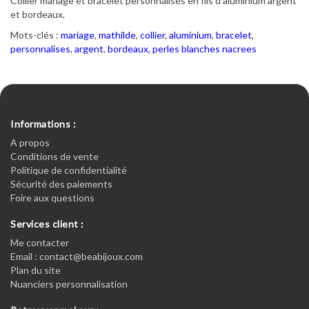
Collier mariage et bracelet personnalisés en fils d'aluminium argent
et bordeaux.
Mots-clés :
mariage
,
mathilde
,
collier
,
aluminium
,
bracelet
,
personnalises
,
argent
,
bordeaux
,
perles blanches nacrees
Informations :
A propos
Conditions de vente
Politique de confidentialité
Sécurité des paiements
Foire aux questions
Services client :
Me contacter
Email : contact@beabijoux.com
Plan du site
Nuanciers personnalisation