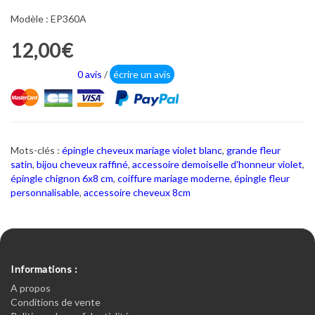
Modèle : EP360A
12,00€
0 avis
/
écrire un avis
Mots-clés :
épingle cheveux mariage violet blanc
,
grande fleur
satin
,
bijou cheveux raffiné
,
accessoire demoiselle d'honneur violet
,
épingle chignon 6x8 cm
,
coiffure mariage moderne
,
épingle fleur
personnalisable
,
accessoire cheveux 8cm
Informations :
A propos
Conditions de vente