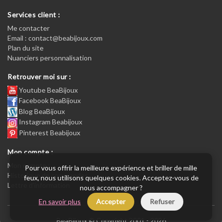
Services client :
Me contacter
Email : contact@beabijoux.com
Plan du site
Nuanciers personnalisation
Retrouver moi sur :
Youtube BeaBijoux
Facebook BeaBijoux
Blog BeaBijoux
Instagram Beabijoux
Pinterest Beabijoux
Mon compte :
Mon compte :
Pour vous offrir la meilleure expérience et briller de mille
Historique de commandes
feux, nous utilisons quelques cookies. Acceptez-vous de
Lettre d’information
nous accompagner ?
En savoir plus
Accepter
Refuser
BeaBijoux © Copyright 2001 - 2026