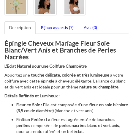
Description
Bijoux assortis (7)
Avis (0)
Épingle Cheveux Mariage Fleur Soie
Blanc/Vert Anis et Branches de Perles
Nacrées
L'Éclat Naturel pour une Coiffure Champêtre
Apportez une
touche délicate, colorée et très lumineuse
à votre
coiffure avec cette épingle à cheveux élégante. L'alliance du blanc
et du vert anis est idéale pour un thème
nature ou champêtre
.
Détails Raffinés et Lumineux :
Fleur en Soie :
Elle est composée d’une
fleur en soie bicolore
(3,5 cm de diamètre)
(blanche et vert anis).
Finition Perlée :
La fleur est agrémentée de
branches
perlées
composées de
perles nacrées blanc et vert anis
,
pour un rendu raffiné et un bel éclat.