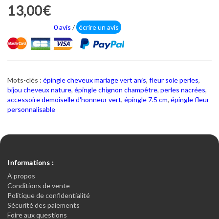
13,00€
0 avis
/
écrire un avis
Mots-clés :
épingle cheveux mariage vert anis
,
fleur soie perles
,
bijou cheveux nature
,
épingle chignon champêtre
,
perles nacrées
,
accessoire demoiselle d'honneur vert
,
épingle 7.5 cm
,
épingle fleur
personnalisable
Informations :
A propos
Conditions de vente
Politique de confidentialité
Sécurité des paiements
Foire aux questions