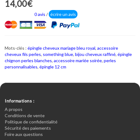
14,00€
0 avis
/
écrire un avis
Mots-clés :
épingle cheveux mariage bleu royal
,
accessoire
cheveux fils perles
,
something blue
,
bijou cheveux raffiné
,
épingle
chignon perles blanches
,
accessoire mariée soirée
,
perles
personnalisables
,
épingle 12 cm
Informations :
A propos
Conditions de vente
Politique de confidentialité
Sécurité des paiements
Foire aux questions