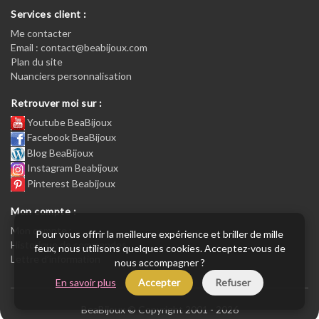
Services client :
Me contacter
Email : contact@beabijoux.com
Plan du site
Nuanciers personnalisation
Retrouver moi sur :
Youtube BeaBijoux
Facebook BeaBijoux
Blog BeaBijoux
Instagram Beabijoux
Pinterest Beabijoux
Mon compte :
Mon compte :
Pour vous offrir la meilleure expérience et briller de mille
Historique de commandes
feux, nous utilisons quelques cookies. Acceptez-vous de
Lettre d’information
nous accompagner ?
En savoir plus
Accepter
Refuser
BeaBijoux © Copyright 2001 - 2026