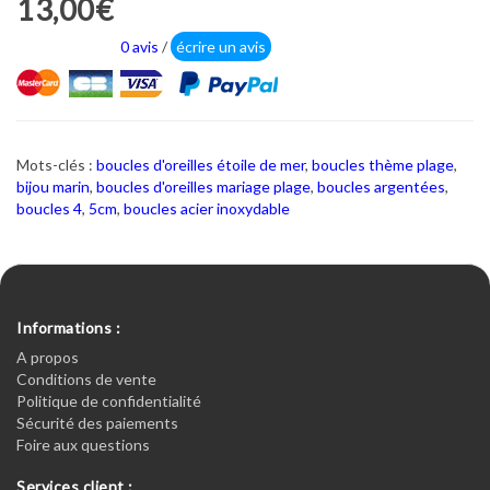
13,00€
0 avis
/
écrire un avis
Mots-clés :
boucles d'oreilles étoile de mer
,
boucles thème plage
,
bijou marin
,
boucles d'oreilles mariage plage
,
boucles argentées
,
boucles 4
,
5cm
,
boucles acier inoxydable
Informations :
A propos
Conditions de vente
Politique de confidentialité
Sécurité des paiements
Foire aux questions
Services client :