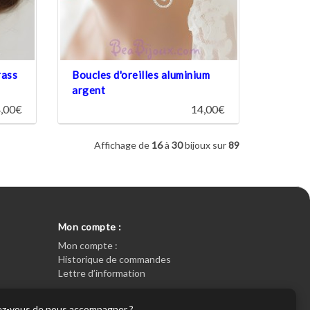
rass
Boucles d'oreilles aluminium
argent
,00€
14,00€
Affichage de
16
à
30
bijoux sur
89
Mon compte :
Mon compte :
Historique de commandes
Lettre d’information
eptez-vous de nous accompagner ?