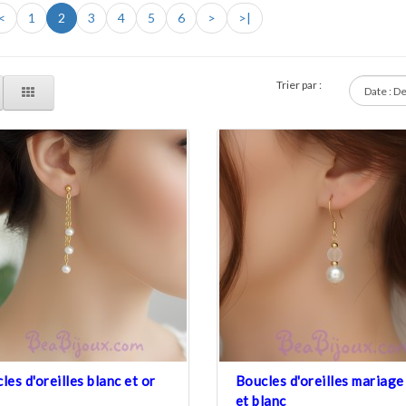
<
1
2
3
4
5
6
>
>|
Trier par :
les d'oreilles blanc et or
Boucles d'oreilles mariage
et blanc