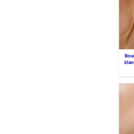
Bouc
blan