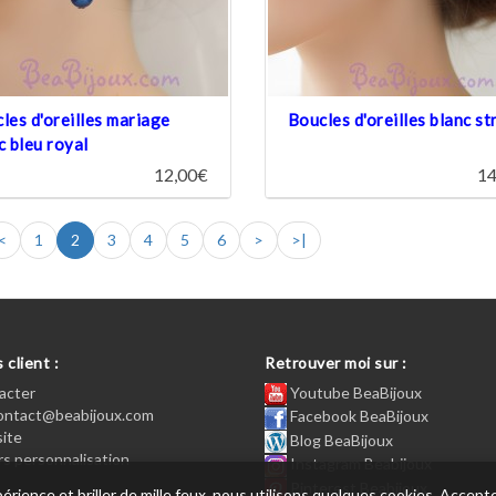
les d'oreilles mariage
Boucles d'oreilles blanc st
c bleu royal
12,00€
14
<
1
2
3
4
5
6
>
>|
 client :
Retrouver moi sur :
acter
Youtube BeaBijoux
contact@beabijoux.com
Facebook BeaBijoux
site
Blog BeaBijoux
s personnalisation
Instagram Beabijoux
Pinterest Beabijoux
xpérience et briller de mille feux, nous utilisons quelques cookies. Acc