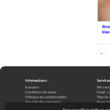
Bouc
blan
|<
Informations :
Services
A propos
Me cont
Conditions de vente
Email : 
Politique de confidentialité
Plan du 
Sécurité des paiements
Nuancier
Foire aux questions
Pour vous offrir la meilleure e