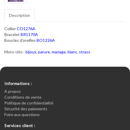
Description
Collier
CO1276A
Bracelet
BR1170A
Boucles d'oreilles
BO1226A
Mots-clés :
bijoux
,
parure
,
mariage
,
blanc
,
strass
Informations :
A propos
Conditions de vente
Politique de confidentialité
Sécurité des paiements
Foire aux questions
Services client :