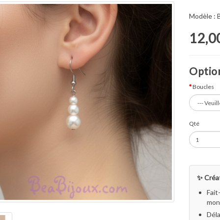
Modèle :
12,0
Option
Boucles
Qté
✨ Créat
Fait
mon 
Déla