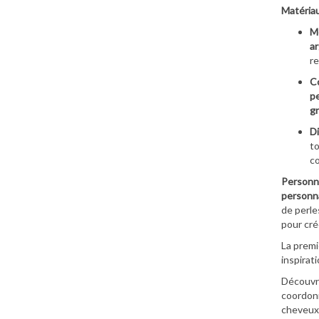
Matériau
M
ar
re
Co
pe
gr
Di
to
co
Personna
personna
de perle
pour crée
La premi
inspirat
Découvre
coordonné
cheveux)