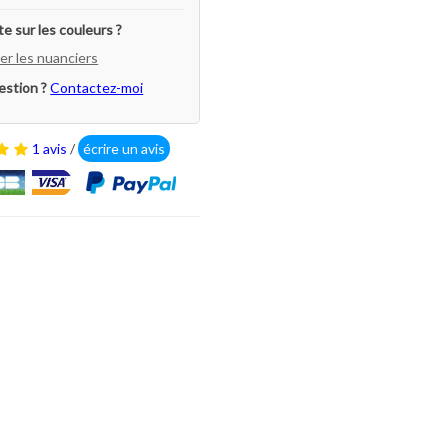
e sur les couleurs ?
er les nuanciers
estion ?
Contactez-moi
1 avis
/
écrire un avis