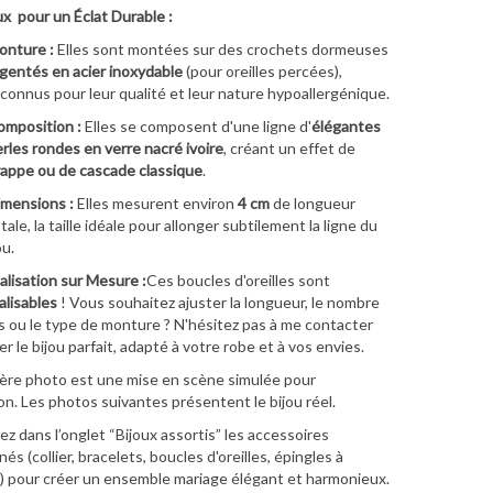
x pour un Éclat Durable :
onture :
Elles sont montées sur des crochets dormeuses
gentés en acier inoxydable
(pour oreilles percées),
connus pour leur qualité et leur nature hypoallergénique.
mposition :
Elles se composent d'une ligne d'
élégantes
rles rondes en verre nacré ivoire
, créant un effet de
appe ou de cascade classique
.
mensions :
Elles mesurent environ
4 cm
de longueur
tale, la taille idéale pour allonger subtilement la ligne du
u.
lisation sur Mesure :
Ces boucles d'oreilles sont
lisables
! Vous souhaitez ajuster la longueur, le nombre
s ou le type de monture ? N'hésitez pas à me contacter
r le bijou parfait, adapté à votre robe et à vos envies.
ère photo est une mise en scène simulée pour
ion. Les photos suivantes présentent le bijou réel.
z dans l’onglet “Bijoux assortis” les accessoires
s (collier, bracelets, boucles d'oreilles, épingles à
 pour créer un ensemble mariage élégant et harmonieux.