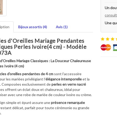
Un dout
consult
Une qu
iption
Bijoux assortis (4)
Avis (1)
es d'Oreilles Mariage Pendantes
iques Perles Ivoire(4 cm) - Modèle
073A
d'Oreilles Mariage Classiques : La Douceur Chaleureuse
es Ivoire (4 cm)
les d'oreilles pendantes de 4 cm
sont l'accessoire
our les mariées privilégiant l'
élégance intemporelle
et la
. Composées exclusivement de
perles en verre nacré
lles offrent un éclat doux et chaleureux, idéal pour
iser avec une robe de mariée de couleur ivoire ou crème.
ign simple et épuré assure une
présence remarquée
restant délicat, parfait pour toute cérémonie ou grande
.