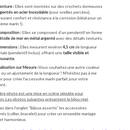
onture :
Elles sont montées sur des crochets dormeuses
gentés en acier inoxydable
(pour oreilles percées),
surant confort et résistance à la corrosion (idéal pour un
ème marin !).
mposition :
Elles se composent d'un pendentif en forme
étoile de mer en métal argenté
avec des détails texturés.
mensions :
Elles mesurent environ
4,5 cm
de longueur
tale (pendentif inclus), offrant une
taille visible et
musante
.
lisation sur Mesure :
Vous souhaitez une autre couleur
 ou un ajustement de la longueur ? N'hésitez pas à me
r pour créer l'accessoire marin parfait pour votre
nt.
ère photo est une mise en scène simulée pour
ion. Les photos suivantes présentent le bijou réel.
z dans l’onglet “Bijoux assortis” les accessoires
és (collier, bracelet) pour créer un ensemble mariage
et harmonieux.