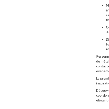
M
ar
as
th
Co
d'
Di
to
a
Personna
de métal
contacte
événeme
La premi
inspirat
Découvre
coordonn
élégant 