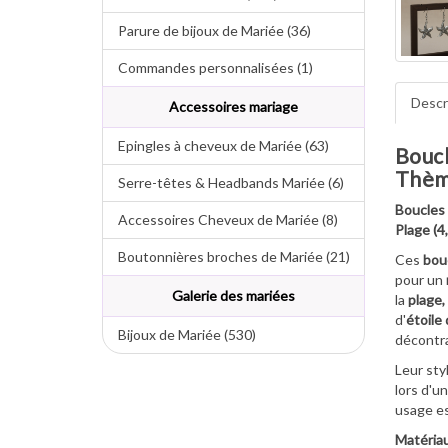
Parure de bijoux de Mariée (36)
Commandes personnalisées (1)
Descr
Accessoires mariage
Epingles à cheveux de Mariée (63)
Boucl
Thèm
Serre-têtes & Headbands Mariée (6)
Boucles 
Accessoires Cheveux de Mariée (8)
Plage (4
Boutonnières broches de Mariée (21)
Ces
bouc
pour un
Galerie des mariées
la
plage,
d'
étoile
Bijoux de Mariée (530)
décontra
Leur sty
lors d'u
usage es
Matériau