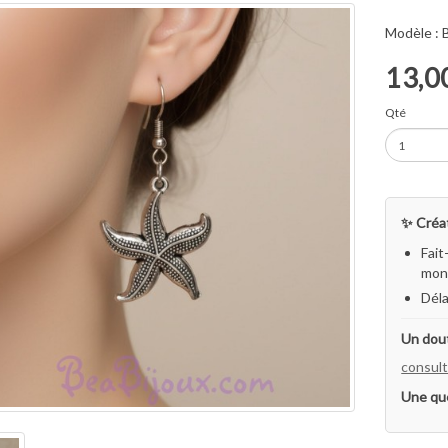
Modèle :
13,0
Qté
✨ Créat
Fait
mon 
Déla
Un dout
consult
Une qu