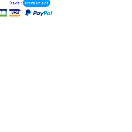
0 avis
/
écrire un avis