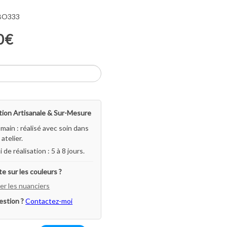
 BO333
0€
ion Artisanale & Sur-Mesure
-main : réalisé avec soin dans
atelier.
i de réalisation : 5 à 8 jours.
e sur les couleurs ?
er les nuanciers
estion ?
Contactez-moi